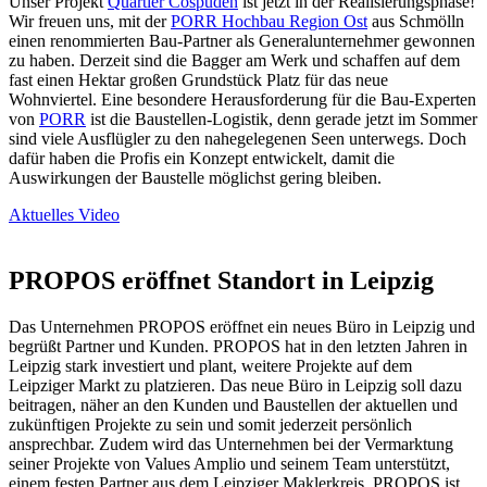
Unser Projekt
Quartier Cospuden
ist jetzt in der Realisierungsphase!
Wir freuen uns, mit der
PORR Hochbau Region Ost
aus Schmölln
einen renommierten Bau-Partner als Generalunternehmer gewonnen
zu haben. Derzeit sind die Bagger am Werk und schaffen auf dem
fast einen Hektar großen Grundstück Platz für das neue
Wohnviertel. Eine besondere Herausforderung für die Bau-Experten
von
PORR
ist die Baustellen-Logistik, denn gerade jetzt im Sommer
sind viele Ausflügler zu den nahegelegenen Seen unterwegs. Doch
dafür haben die Profis ein Konzept entwickelt, damit die
Auswirkungen der Baustelle möglichst gering bleiben.
Aktuelles Video
PROPOS eröffnet Standort in Leipzig
Das Unternehmen PROPOS eröffnet ein neues Büro in Leipzig und
begrüßt Partner und Kunden. PROPOS hat in den letzten Jahren in
Leipzig stark investiert und plant, weitere Projekte auf dem
Leipziger Markt zu platzieren. Das neue Büro in Leipzig soll dazu
beitragen, näher an den Kunden und Baustellen der aktuellen und
zukünftigen Projekte zu sein und somit jederzeit persönlich
ansprechbar. Zudem wird das Unternehmen bei der Vermarktung
seiner Projekte von Values Amplio und seinem Team unterstützt,
einem festen Partner aus dem Leipziger Maklerkreis. PROPOS ist