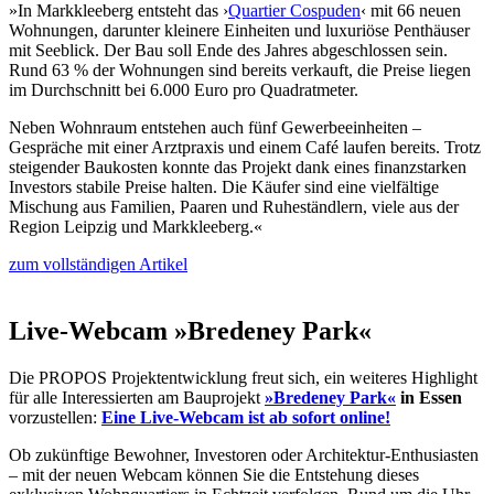
»In Markkleeberg entsteht das ›
Quartier Cospuden
‹ mit 66 neuen
Wohnungen, darunter kleinere Einheiten und luxuriöse Penthäuser
mit Seeblick. Der Bau soll Ende des Jahres abgeschlossen sein.
Rund 63 % der Wohnungen sind bereits verkauft, die Preise liegen
im Durchschnitt bei 6.000 Euro pro Quadratmeter.
Neben Wohnraum entstehen auch fünf Gewerbeeinheiten –
Gespräche mit einer Arztpraxis und einem Café laufen bereits. Trotz
steigender Baukosten konnte das Projekt dank eines finanzstarken
Investors stabile Preise halten. Die Käufer sind eine vielfältige
Mischung aus Familien, Paaren und Ruheständlern, viele aus der
Region Leipzig und Markkleeberg.«
zum vollständigen Artikel
Live-Webcam »Bredeney Park«
Die PROPOS Projektentwicklung freut sich, ein weiteres Highlight
für alle Interessierten am Bauprojekt
»Bredeney Park«
in Essen
vorzustellen:
Eine Live-Webcam ist ab sofort online!
Ob zukünftige Bewohner, Investoren oder Architektur-Enthusiasten
– mit der neuen Webcam können Sie die Entstehung dieses