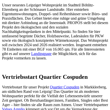
Unser neuestes Leipziger Wohnprojekt im Stadtteil Böhlitz-
Ehrenberg an der Schönauer Landstraße. Hier entstehen
Eigentumswohnungen, Doppel- und Reihenhäuser sowie Büro- und
Praxisflächen. Das Gebiet bietet eine ruhige und grüne Umgebung
mit direkter Anbindung an die Innenstadt.
PROPOS stellt bei diesem
Projekt den ökologischen und den sozialen
Nachhaltigkeitsgedanken in den Mittelpunkt. So finden Sie hier
umfassend begrünte Dächer, Holzbauweise, Ladesäulen für PKW
sowie
ein ökologisch konzipiertes Wärmekonzept.
Das Wohnprojekt
soll zwischen 2024 und 2026 realisiert werden. Insgesamt entstehen
78 Einheiten mit einer BGF von 16.065 qm. Für alle Interessierten
gibt es auf unserer
Landingpage
die Möglichkeit, sich für das
Projekt vormerken zu lassen.
Vertriebsstart Quartier Cospuden
Vertriebsstart für unser Projekt
Quartier Cospuden
in Markkleeberg,
am südlichen Rand von Leipzig! Das Quartier ist als modernes
Wohnquartier perfekt für die Vielfalt der Lebensentwürfe unserer
Zeit geeignet. Ob Berufsanfänger:innen, Familien, Singles oder Best
Ager – hier finden sie alle Raum zum Atmen. Unser Vertriebspartner
Values Amplio
kümmert sich vor Ort um die Vermarktung der