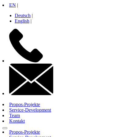
Zum
EN
|
Inhalt
Deutsch
|
springen
English
|
+49
30
26
10
71
14
contactinfo
Propos-Projekte
Service-Development
Team
Kontakt
Propos-Projekte