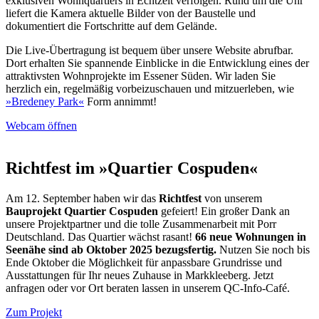
exklusiven Wohnquartiers in Echtzeit verfolgen. Rund um die Uhr
liefert die Kamera aktuelle Bilder von der Baustelle und
dokumentiert die Fortschritte auf dem Gelände.
Die Live-Übertragung ist bequem über unsere Website abrufbar.
Dort erhalten Sie spannende Einblicke in die Entwicklung eines der
attraktivsten Wohnprojekte im Essener Süden. Wir laden Sie
herzlich ein, regelmäßig vorbeizuschauen und mitzuerleben, wie
»Bredeney Park«
Form annimmt!
Webcam öffnen
Richtfest im »Quartier Cospuden«
Am 12. September haben wir das
Richtfest
von unserem
Bauprojekt Quartier Cospuden
gefeiert! Ein großer Dank an
unsere Projektpartner und die tolle Zusammenarbeit mit Porr
Deutschland. Das Quartier wächst rasant!
66 neue Wohnungen in
Seenähe sind ab Oktober 2025 bezugsfertig.
Nutzen Sie noch bis
Ende Oktober die Möglichkeit für anpassbare Grundrisse und
Ausstattungen für Ihr neues Zuhause in Markkleeberg. Jetzt
anfragen oder vor Ort beraten lassen in unserem QC-Info-Café.
Zum Projekt