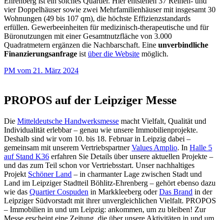
Ehrenberg ist ein solches Quartier. Hier entstehen 37 Reihen- und
vier Doppelhäuser sowie zwei Mehrfamilienhäuser mit insgesamt 30
Wohnungen (49 bis 107 qm), die höchste Effizienzstandards
erfüllen. Gewerbeeinheiten für medizinisch-therapeutische und für
Büronutzungen mit einer Gesamtnutzfläche von 3.000
Quadratmetern ergänzen die Nachbarschaft. Eine
unverbindliche
Finanzierungsanfrage
ist
über die Website
möglich.
PM vom 21. März 2024
PROPOS auf der Leipziger Messe
Die
Mitteldeutsche Handwerksmesse
macht Vielfalt, Qualität und
Individualität erlebbar – genau wie unsere Immobilienprojekte.
Deshalb sind wir vom 10. bis 18. Februar in Leipzig dabei –
gemeinsam mit unserem Vertriebspartner
Values Amplio
. In
Halle 5
auf Stand K36
erfahren Sie Details über unsere aktuellen Projekte –
und das zum Teil schon vor Vertriebsstart. Unser nachhaltiges
Projekt
Schöner Land
– in charmanter Lage zwischen Stadt und
Land im Leipziger Stadtteil Böhlitz-Ehrenberg – gehört ebenso dazu
wie das
Quartier Cospuden
in Markkleeberg oder
Das Brand
in der
Leipziger Südvorstadt mit ihrer unvergleichlichen Vielfalt. PROPOS
– Immobilien in und um Leipzig: ankommen, um zu bleiben! Zur
Messe erscheint eine Zeitung, die über unsere Aktivitäten in und um