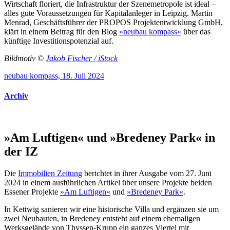
Wirtschaft floriert, die Infrastruktur der Szenemetropole ist ideal –
alles gute Voraussetzungen für Kapitalanleger in Leipzig. Martin
Menrad, Geschäftsführer der PROPOS Projektentwicklung GmbH,
klärt in einem Beitrag für den Blog
»neubau kompass«
über das
künftige Investitionspotenzial auf.
Bildmotiv ©
Jakob Fischer / iStock
neubau kompass, 18. Juli 2024
Archiv
»Am Luftigen« und »Bredeney Park« in
der IZ
Die
Immobilien Zeitung
berichtet in ihrer Ausgabe vom 27. Juni
2024 in einem ausführlichen Artikel über unsere Projekte beiden
Essener Projekte
»Am Luftigen«
und
»Bredeney Park«
.
In Kettwig sanieren wir eine historische Villa und ergänzen sie um
zwei Neubauten, in Bredeney entsteht auf einem ehemaligen
Werksgelände von Thyssen-Krupp ein ganzes Viertel mit