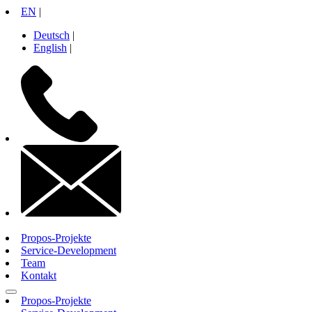
Zum
EN
|
Inhalt
Deutsch
|
springen
English
|
+49
30
26
10
71
14
contactinfo
Propos-Projekte
Service-Development
Team
Kontakt
Propos-Projekte