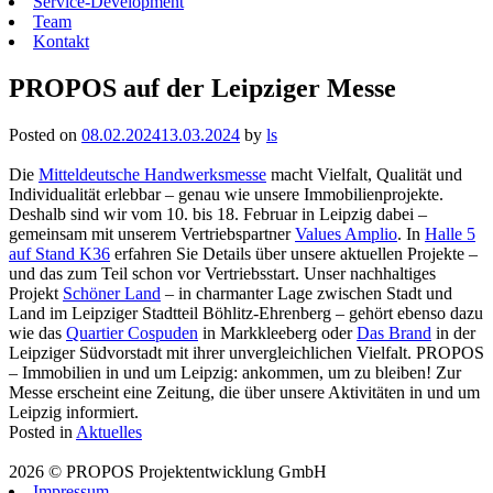
Service-Development
Team
Kontakt
PROPOS auf der Leipziger Messe
Posted on
08.02.2024
13.03.2024
by
ls
Die
Mitteldeutsche Handwerksmesse
macht Vielfalt, Qualität und
Individualität erlebbar – genau wie unsere Immobilienprojekte.
Deshalb sind wir vom 10. bis 18. Februar in Leipzig dabei –
gemeinsam mit unserem Vertriebspartner
Values Amplio
. In
Halle 5
auf Stand K36
erfahren Sie Details über unsere aktuellen Projekte –
und das zum Teil schon vor Vertriebsstart. Unser nachhaltiges
Projekt
Schöner Land
– in charmanter Lage zwischen Stadt und
Land im Leipziger Stadtteil Böhlitz-Ehrenberg – gehört ebenso dazu
wie das
Quartier Cospuden
in Markkleeberg oder
Das Brand
in der
Leipziger Südvorstadt mit ihrer unvergleichlichen Vielfalt. PROPOS
– Immobilien in und um Leipzig: ankommen, um zu bleiben! Zur
Messe erscheint eine Zeitung, die über unsere Aktivitäten in und um
Leipzig informiert.
Posted in
Aktuelles
2026 © PROPOS Projektentwicklung GmbH
Impressum