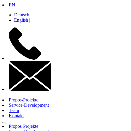
Zum
EN
|
Inhalt
Deutsch
|
springen
English
|
+49
30
26
10
71
14
contactinfo
Propos-Projekte
Service-Development
Team
Kontakt
Propos-Projekte