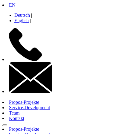
Zum
EN
|
Inhalt
Deutsch
|
springen
English
|
+49
30
26
10
71
14
contactinfo
Propos-Projekte
Service-Development
Team
Kontakt
Propos-Projekte