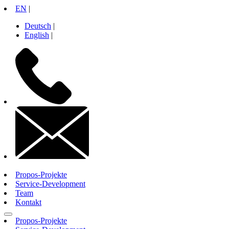
Zum
EN
|
Inhalt
Deutsch
|
springen
English
|
+49
30
26
10
71
14
contactinfo
Propos-Projekte
Service-Development
Team
Kontakt
Propos-Projekte