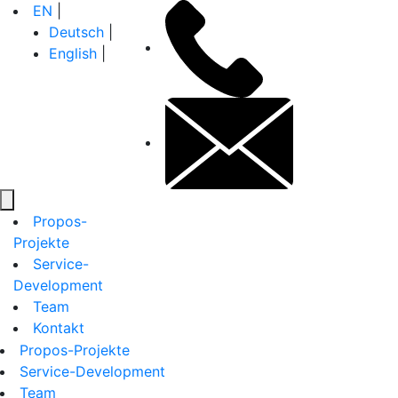
Zum
+49
EN
|
Inhalt
30
Deutsch
|
springen
26
English
|
10
71
contactinfo
14
Propos-
Projekte
Service-
Development
Team
Kontakt
Propos-Projekte
Service-Development
Team