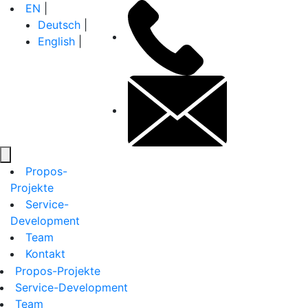
Zum
+49
EN
|
Inhalt
30
Deutsch
|
springen
26
English
|
10
71
contactinfo
14
Propos-
Projekte
Service-
Development
Team
Kontakt
Propos-Projekte
Service-Development
Team