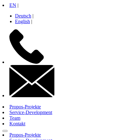
Zum
EN
|
Inhalt
Deutsch
|
springen
English
|
+49
30
26
10
71
14
contactinfo
Propos-Projekte
Service-Development
Team
Kontakt
Propos-Projekte